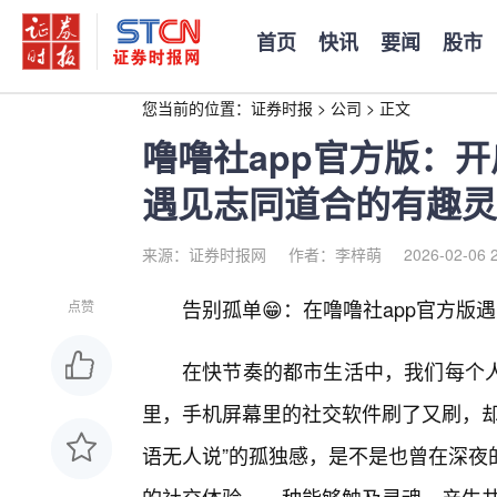
首页
快讯
要闻
股市
您当前的位置：
证券时报
>
公司
>
正文
噜噜社app官方版：
遇见志同道合的有趣灵
来源：证券时报网
作者：李梓萌
2026-02-06 
告别孤单😁：在噜噜社app官方版遇
点赞
在快节奏的都市生活中，我们每个
里，手机屏幕里的社交软件刷了又刷，却
语无人说”的孤独感，是不是也曾在深夜