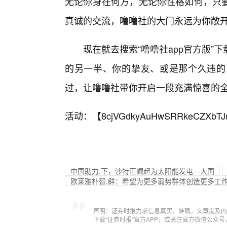
无论你身在何方，无论你性格如何，只
真诚的交流，噜噜社的大门永远为你敞
现在就去搜索“噜噜社app官方版”
的另一半、你的挚友、或是那个久违的
过，让噜噜社带你开启一段充满惊喜的
活动：【
8cjVGdkyAuHwSRRkeCZXbTJ
中国助力.下，沙特正崛起为太阳能发电—大国
欧莱雅朴智,鲜：希望为更多弱势群体创造更多工
声明：证券时报力求信息真实、准确，文章提及内
下载“证券时报”官方APP，或关注官方微信公众